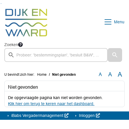
Ga naar de inhoud van deze pagina
Ga naar het zoeken
Ga naar het menu
Menu
Zoeken
A
A
A
U bevindt zich hier:
Home
Niet gevonden
Niet gevonden
De opgevraagde pagina kan niet worden gevonden.
Klik hier om terug te keren naar het dashboard.
iBabs Vergadermanagement
Inloggen