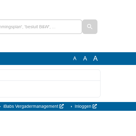
A
A
A
iBabs Vergadermanagement
Inloggen