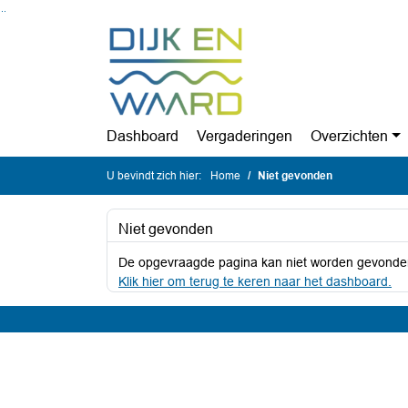
Ga naar de inhoud van deze pagina
Ga naar het zoeken
Ga naar het menu
Dashboard
Vergaderingen
Overzichten
U bevindt zich hier:
Home
Niet gevonden
Niet gevonden
De opgevraagde pagina kan niet worden gevonde
Klik hier om terug te keren naar het dashboard.