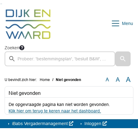
Ga naar de inhoud van deze pagina
Ga naar het zoeken
Ga naar het menu
Menu
Zoeken
A
A
A
U bevindt zich hier:
Home
Niet gevonden
Niet gevonden
De opgevraagde pagina kan niet worden gevonden.
Klik hier om terug te keren naar het dashboard.
iBabs Vergadermanagement
Inloggen