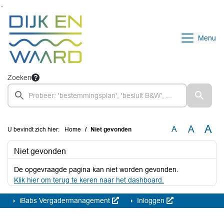
Ga naar de inhoud van deze pagina
Ga naar het zoeken
Ga naar het menu
Menu
Zoeken
A
A
A
U bevindt zich hier:
Home
Niet gevonden
Niet gevonden
De opgevraagde pagina kan niet worden gevonden.
Klik hier om terug te keren naar het dashboard.
iBabs Vergadermanagement
Inloggen