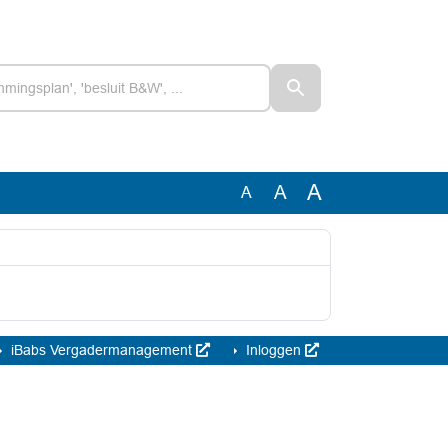
A
A
A
iBabs Vergadermanagement
Inloggen