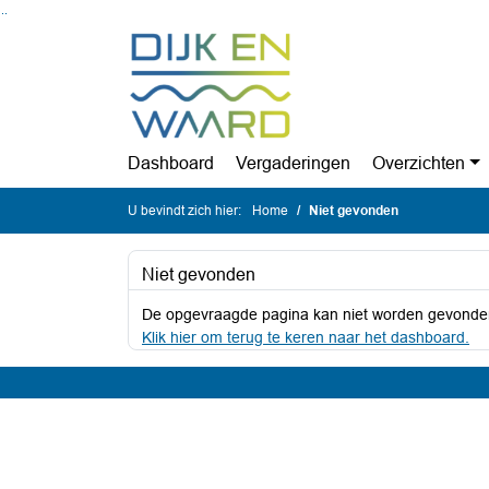
Ga naar de inhoud van deze pagina
Ga naar het zoeken
Ga naar het menu
Dashboard
Vergaderingen
Overzichten
U bevindt zich hier:
Home
Niet gevonden
Niet gevonden
De opgevraagde pagina kan niet worden gevonde
Klik hier om terug te keren naar het dashboard.