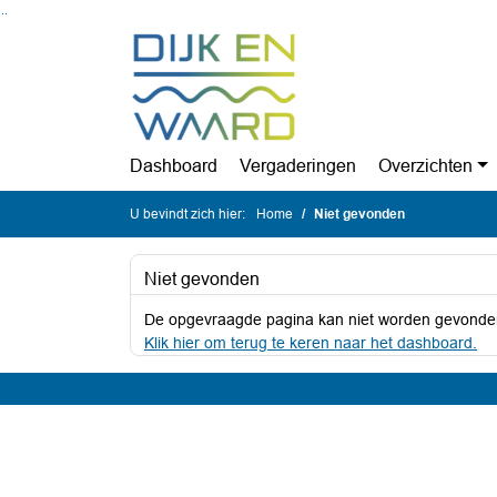
Ga naar de inhoud van deze pagina
Ga naar het zoeken
Ga naar het menu
Dashboard
Vergaderingen
Overzichten
U bevindt zich hier:
Home
Niet gevonden
Niet gevonden
De opgevraagde pagina kan niet worden gevonde
Klik hier om terug te keren naar het dashboard.