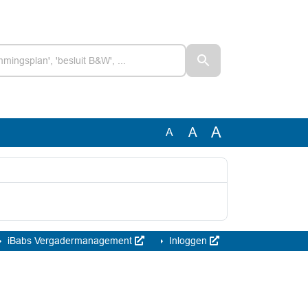
A
A
A
iBabs Vergadermanagement
Inloggen