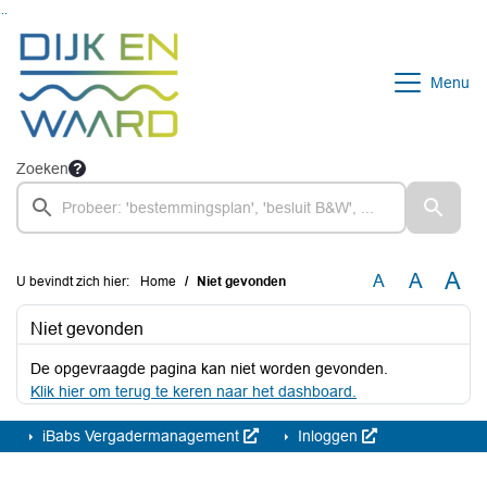
Ga naar de inhoud van deze pagina
Ga naar het zoeken
Ga naar het menu
Menu
Zoeken
A
A
A
U bevindt zich hier:
Home
Niet gevonden
Niet gevonden
De opgevraagde pagina kan niet worden gevonden.
Klik hier om terug te keren naar het dashboard.
iBabs Vergadermanagement
Inloggen