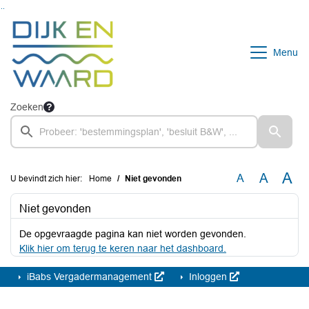
Ga naar de inhoud van deze pagina
Ga naar het zoeken
Ga naar het menu
Menu
Zoeken
A
A
A
U bevindt zich hier:
Home
Niet gevonden
Niet gevonden
De opgevraagde pagina kan niet worden gevonden.
Klik hier om terug te keren naar het dashboard.
iBabs Vergadermanagement
Inloggen