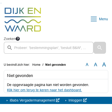
Ga naar de inhoud van deze pagina
Ga naar het zoeken
Ga naar het menu
Menu
Zoeken
A
A
A
U bevindt zich hier:
Home
Niet gevonden
Niet gevonden
De opgevraagde pagina kan niet worden gevonden.
Klik hier om terug te keren naar het dashboard.
iBabs Vergadermanagement
Inloggen