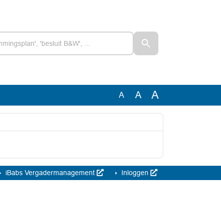
A
A
A
iBabs Vergadermanagement
Inloggen