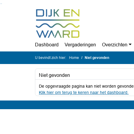
Ga naar de inhoud van deze pagina
Ga naar het zoeken
Ga naar het menu
Dashboard
Vergaderingen
Overzichten
U bevindt zich hier:
Home
Niet gevonden
Niet gevonden
De opgevraagde pagina kan niet worden gevonde
Klik hier om terug te keren naar het dashboard.