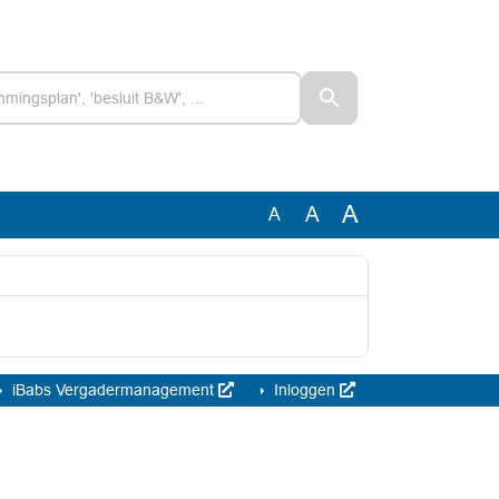
A
A
A
iBabs Vergadermanagement
Inloggen