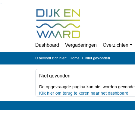
Ga naar de inhoud van deze pagina
Ga naar het zoeken
Ga naar het menu
Dashboard
Vergaderingen
Overzichten
U bevindt zich hier:
Home
Niet gevonden
Niet gevonden
De opgevraagde pagina kan niet worden gevonde
Klik hier om terug te keren naar het dashboard.