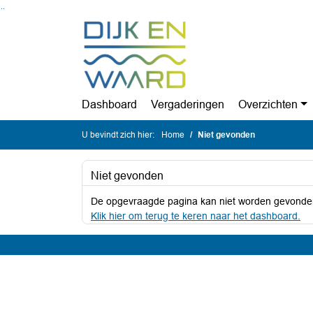
Ga naar de inhoud van deze pagina
Ga naar het zoeken
Ga naar het menu
Dashboard
Vergaderingen
Overzichten
U bevindt zich hier:
Home
Niet gevonden
Niet gevonden
De opgevraagde pagina kan niet worden gevonde
Klik hier om terug te keren naar het dashboard.