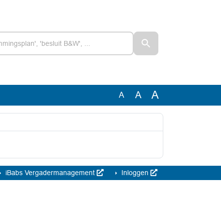
A
A
A
iBabs Vergadermanagement
Inloggen