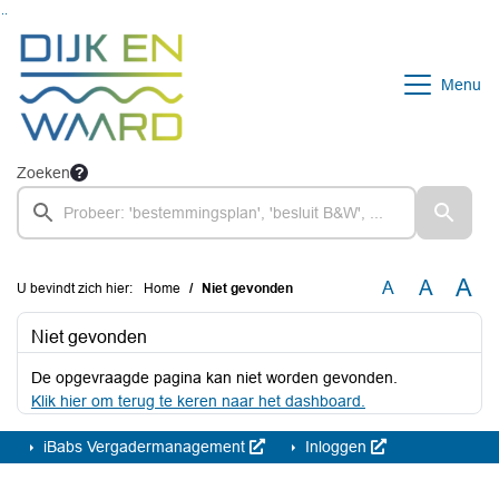
Ga naar de inhoud van deze pagina
Ga naar het zoeken
Ga naar het menu
Menu
Zoeken
A
A
A
U bevindt zich hier:
Home
Niet gevonden
Niet gevonden
De opgevraagde pagina kan niet worden gevonden.
Klik hier om terug te keren naar het dashboard.
iBabs Vergadermanagement
Inloggen