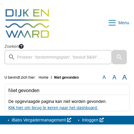
Ga naar de inhoud van deze pagina
Ga naar het zoeken
Ga naar het menu
Menu
Zoeken
A
A
A
U bevindt zich hier:
Home
Niet gevonden
Niet gevonden
De opgevraagde pagina kan niet worden gevonden.
Klik hier om terug te keren naar het dashboard.
iBabs Vergadermanagement
Inloggen