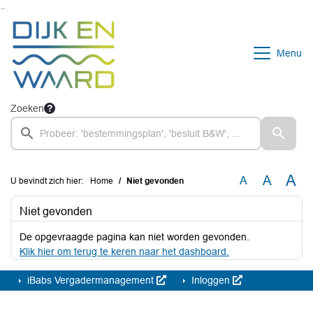
Ga naar de inhoud van deze pagina
Ga naar het zoeken
Ga naar het menu
Menu
Zoeken
A
A
A
U bevindt zich hier:
Home
Niet gevonden
Niet gevonden
De opgevraagde pagina kan niet worden gevonden.
Klik hier om terug te keren naar het dashboard.
iBabs Vergadermanagement
Inloggen