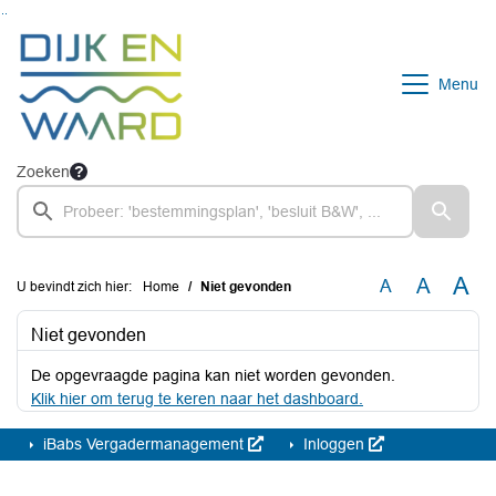
Ga naar de inhoud van deze pagina
Ga naar het zoeken
Ga naar het menu
Menu
Zoeken
A
A
A
U bevindt zich hier:
Home
Niet gevonden
Niet gevonden
De opgevraagde pagina kan niet worden gevonden.
Klik hier om terug te keren naar het dashboard.
iBabs Vergadermanagement
Inloggen