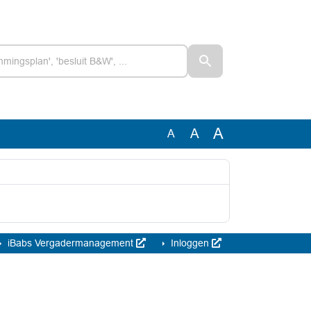
A
A
A
iBabs Vergadermanagement
Inloggen