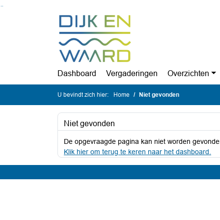
Ga naar de inhoud van deze pagina
Ga naar het zoeken
Ga naar het menu
Dashboard
Vergaderingen
Overzichten
U bevindt zich hier:
Home
Niet gevonden
Niet gevonden
De opgevraagde pagina kan niet worden gevonde
Klik hier om terug te keren naar het dashboard.