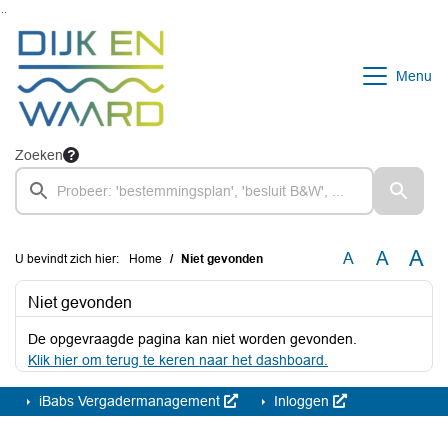
Ga naar de inhoud van deze pagina
Ga naar het zoeken
Ga naar het menu
Menu
Zoeken
A
A
A
U bevindt zich hier:
Home
Niet gevonden
Niet gevonden
De opgevraagde pagina kan niet worden gevonden.
Klik hier om terug te keren naar het dashboard.
iBabs Vergadermanagement
Inloggen