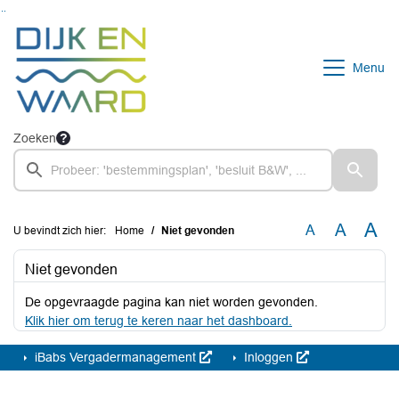
Ga naar de inhoud van deze pagina
Ga naar het zoeken
Ga naar het menu
Menu
Zoeken
A
A
A
U bevindt zich hier:
Home
Niet gevonden
Niet gevonden
De opgevraagde pagina kan niet worden gevonden.
Klik hier om terug te keren naar het dashboard.
iBabs Vergadermanagement
Inloggen