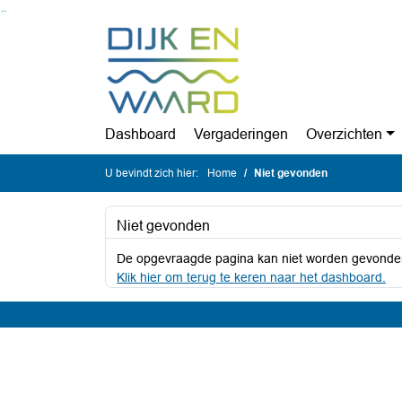
Ga naar de inhoud van deze pagina
Ga naar het zoeken
Ga naar het menu
Dashboard
Vergaderingen
Overzichten
U bevindt zich hier:
Home
Niet gevonden
Niet gevonden
De opgevraagde pagina kan niet worden gevonde
Klik hier om terug te keren naar het dashboard.