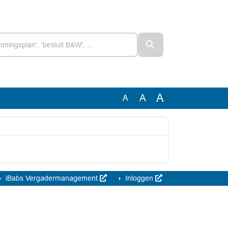
A
A
A
iBabs Vergadermanagement
Inloggen