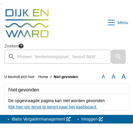
Ga naar de inhoud van deze pagina
Ga naar het zoeken
Ga naar het menu
Menu
Zoeken
A
A
A
U bevindt zich hier:
Home
Niet gevonden
Niet gevonden
De opgevraagde pagina kan niet worden gevonden.
Klik hier om terug te keren naar het dashboard.
iBabs Vergadermanagement
Inloggen