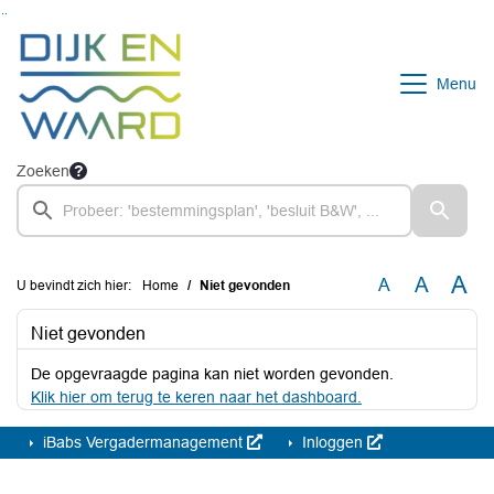
Ga naar de inhoud van deze pagina
Ga naar het zoeken
Ga naar het menu
Menu
Zoeken
A
A
A
U bevindt zich hier:
Home
Niet gevonden
Niet gevonden
De opgevraagde pagina kan niet worden gevonden.
Klik hier om terug te keren naar het dashboard.
iBabs Vergadermanagement
Inloggen