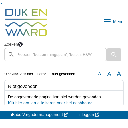
Ga naar de inhoud van deze pagina
Ga naar het zoeken
Ga naar het menu
Menu
Zoeken
A
A
A
U bevindt zich hier:
Home
Niet gevonden
Niet gevonden
De opgevraagde pagina kan niet worden gevonden.
Klik hier om terug te keren naar het dashboard.
iBabs Vergadermanagement
Inloggen