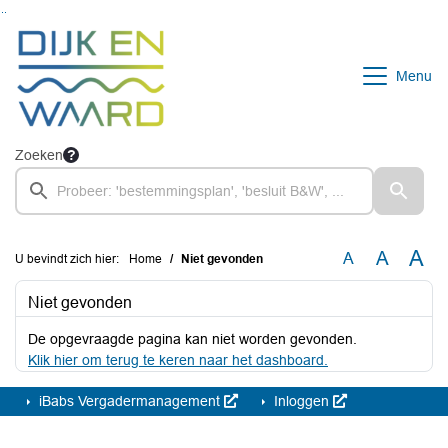
Ga naar de inhoud van deze pagina
Ga naar het zoeken
Ga naar het menu
Menu
Zoeken
A
A
A
U bevindt zich hier:
Home
Niet gevonden
Niet gevonden
De opgevraagde pagina kan niet worden gevonden.
Klik hier om terug te keren naar het dashboard.
iBabs Vergadermanagement
Inloggen