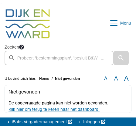
Ga naar de inhoud van deze pagina
Ga naar het zoeken
Ga naar het menu
Menu
Zoeken
A
A
A
U bevindt zich hier:
Home
Niet gevonden
Niet gevonden
De opgevraagde pagina kan niet worden gevonden.
Klik hier om terug te keren naar het dashboard.
iBabs Vergadermanagement
Inloggen