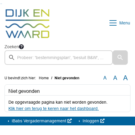
Ga naar de inhoud van deze pagina
Ga naar het zoeken
Ga naar het menu
Menu
Zoeken
A
A
A
U bevindt zich hier:
Home
Niet gevonden
Niet gevonden
De opgevraagde pagina kan niet worden gevonden.
Klik hier om terug te keren naar het dashboard.
iBabs Vergadermanagement
Inloggen