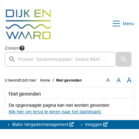
Ga naar de inhoud van deze pagina
Ga naar het zoeken
Ga naar het menu
Menu
Zoeken
A
A
A
U bevindt zich hier:
Home
Niet gevonden
Niet gevonden
De opgevraagde pagina kan niet worden gevonden.
Klik hier om terug te keren naar het dashboard.
iBabs Vergadermanagement
Inloggen