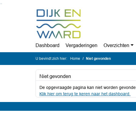
Ga naar de inhoud van deze pagina
Ga naar het zoeken
Ga naar het menu
Dashboard
Vergaderingen
Overzichten
U bevindt zich hier:
Home
Niet gevonden
Niet gevonden
De opgevraagde pagina kan niet worden gevonde
Klik hier om terug te keren naar het dashboard.