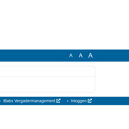
A
A
A
iBabs Vergadermanagement
Inloggen