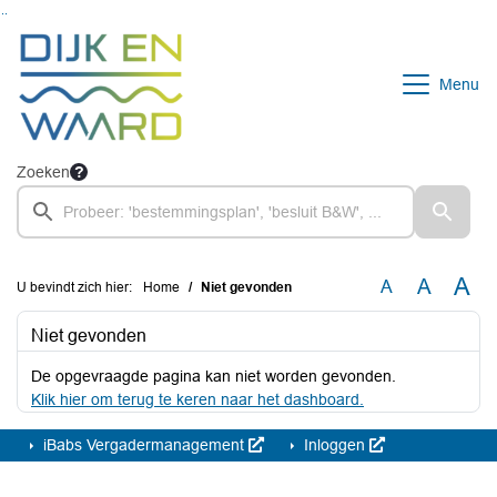
Ga naar de inhoud van deze pagina
Ga naar het zoeken
Ga naar het menu
Menu
Zoeken
A
A
A
U bevindt zich hier:
Home
Niet gevonden
Niet gevonden
De opgevraagde pagina kan niet worden gevonden.
Klik hier om terug te keren naar het dashboard.
iBabs Vergadermanagement
Inloggen