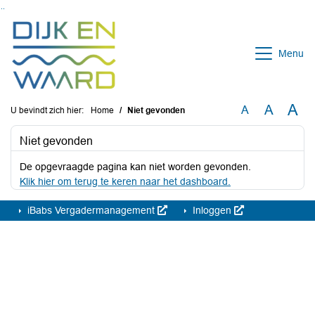
Ga naar de inhoud van deze pagina
Ga naar het zoeken
Ga naar het menu
Menu
A
A
A
U bevindt zich hier:
Home
Niet gevonden
Niet gevonden
De opgevraagde pagina kan niet worden gevonden.
Klik hier om terug te keren naar het dashboard.
iBabs Vergadermanagement
Inloggen