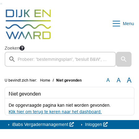
Ga naar de inhoud van deze pagina
Ga naar het zoeken
Ga naar het menu
Menu
Zoeken
A
A
A
U bevindt zich hier:
Home
Niet gevonden
Niet gevonden
De opgevraagde pagina kan niet worden gevonden.
Klik hier om terug te keren naar het dashboard.
iBabs Vergadermanagement
Inloggen