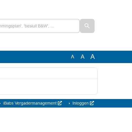
A
A
A
iBabs Vergadermanagement
Inloggen