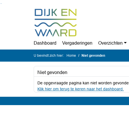
Ga naar de inhoud van deze pagina
Ga naar het zoeken
Ga naar het menu
Dashboard
Vergaderingen
Overzichten
U bevindt zich hier:
Home
Niet gevonden
Niet gevonden
De opgevraagde pagina kan niet worden gevonde
Klik hier om terug te keren naar het dashboard.