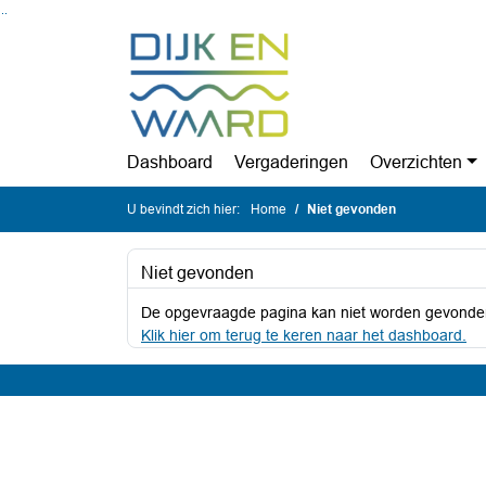
Ga naar de inhoud van deze pagina
Ga naar het zoeken
Ga naar het menu
Dashboard
Vergaderingen
Overzichten
U bevindt zich hier:
Home
Niet gevonden
Niet gevonden
De opgevraagde pagina kan niet worden gevonde
Klik hier om terug te keren naar het dashboard.