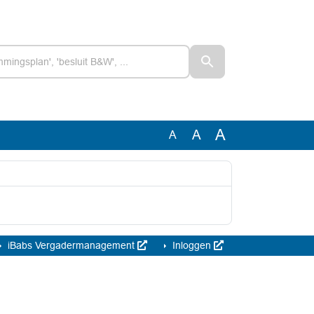
A
A
A
iBabs Vergadermanagement
Inloggen