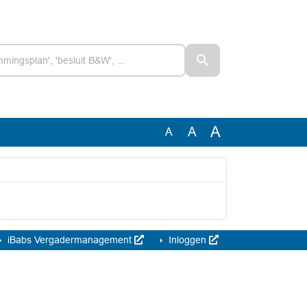
A
A
A
iBabs Vergadermanagement
Inloggen