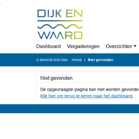
Ga naar de inhoud van deze pagina
Ga naar het zoeken
Ga naar het menu
Dashboard
Vergaderingen
Overzichten
U bevindt zich hier:
Home
Niet gevonden
Niet gevonden
De opgevraagde pagina kan niet worden gevonde
Klik hier om terug te keren naar het dashboard.