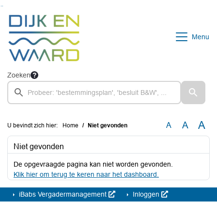
Ga naar de inhoud van deze pagina
Ga naar het zoeken
Ga naar het menu
Menu
Zoeken
A
A
A
U bevindt zich hier:
Home
Niet gevonden
Niet gevonden
De opgevraagde pagina kan niet worden gevonden.
Klik hier om terug te keren naar het dashboard.
iBabs Vergadermanagement
Inloggen