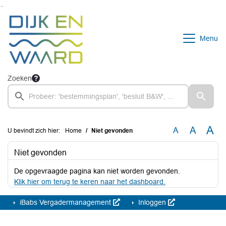
Ga naar de inhoud van deze pagina
Ga naar het zoeken
Ga naar het menu
Menu
Zoeken
A
A
A
U bevindt zich hier:
Home
Niet gevonden
Niet gevonden
De opgevraagde pagina kan niet worden gevonden.
Klik hier om terug te keren naar het dashboard.
iBabs Vergadermanagement
Inloggen