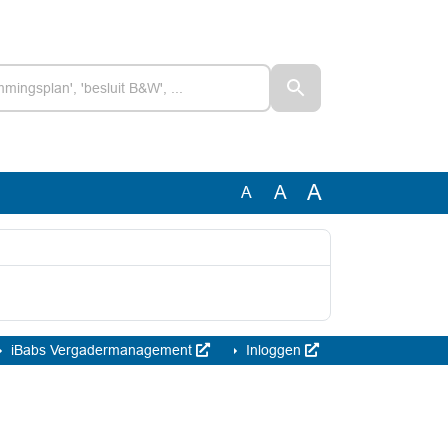
A
A
A
iBabs Vergadermanagement
Inloggen