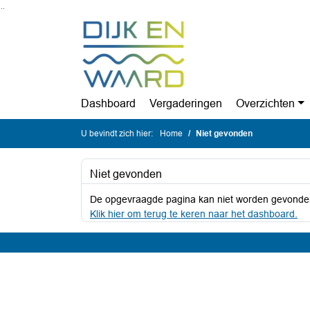
Ga naar de inhoud van deze pagina
Ga naar het zoeken
Ga naar het menu
Dashboard
Vergaderingen
Overzichten
U bevindt zich hier:
Home
Niet gevonden
Niet gevonden
De opgevraagde pagina kan niet worden gevonde
Klik hier om terug te keren naar het dashboard.