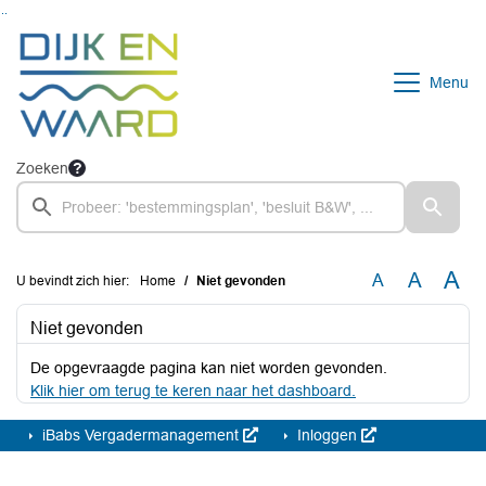
Ga naar de inhoud van deze pagina
Ga naar het zoeken
Ga naar het menu
Menu
Zoeken
A
A
A
U bevindt zich hier:
Home
Niet gevonden
Niet gevonden
De opgevraagde pagina kan niet worden gevonden.
Klik hier om terug te keren naar het dashboard.
iBabs Vergadermanagement
Inloggen