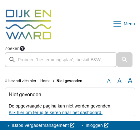
Ga naar de inhoud van deze pagina
Ga naar het zoeken
Ga naar het menu
Menu
Zoeken
A
A
A
U bevindt zich hier:
Home
Niet gevonden
Niet gevonden
De opgevraagde pagina kan niet worden gevonden.
Klik hier om terug te keren naar het dashboard.
iBabs Vergadermanagement
Inloggen