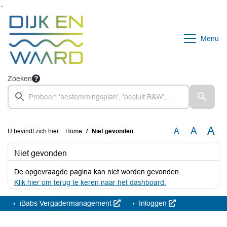
Ga naar de inhoud van deze pagina
Ga naar het zoeken
Ga naar het menu
Menu
Zoeken
A
A
A
U bevindt zich hier:
Home
Niet gevonden
Niet gevonden
De opgevraagde pagina kan niet worden gevonden.
Klik hier om terug te keren naar het dashboard.
iBabs Vergadermanagement
Inloggen