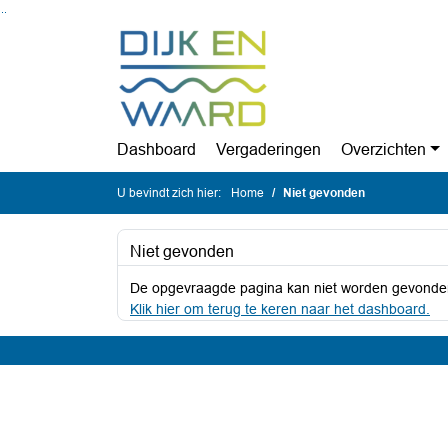
Ga naar de inhoud van deze pagina
Ga naar het zoeken
Ga naar het menu
Dashboard
Vergaderingen
Overzichten
U bevindt zich hier:
Home
Niet gevonden
Niet gevonden
De opgevraagde pagina kan niet worden gevonde
Klik hier om terug te keren naar het dashboard.