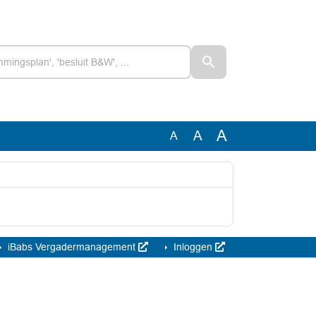
A
A
A
iBabs Vergadermanagement
Inloggen