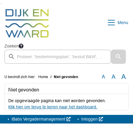
Ga naar de inhoud van deze pagina
Ga naar het zoeken
Ga naar het menu
Menu
Zoeken
A
A
A
U bevindt zich hier:
Home
Niet gevonden
Niet gevonden
De opgevraagde pagina kan niet worden gevonden.
Klik hier om terug te keren naar het dashboard.
iBabs Vergadermanagement
Inloggen