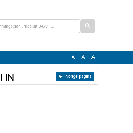
A
A
A
RNHN
Vorige pagina