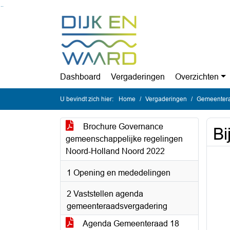
Ga naar de inhoud van deze pagina
Ga naar het zoeken
Ga naar het menu
Dashboard
Vergaderingen
Overzichten
U bevindt zich hier:
Home
Vergaderingen
Gemeentera
Brochure Governance
Bi
gemeenschappelijke regelingen
Noord-Holland Noord 2022
1 Opening en mededelingen
2 Vaststellen agenda
gemeenteraadsvergadering
Agenda Gemeenteraad 18