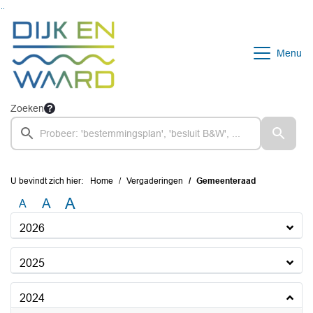
Ga naar de inhoud van deze pagina
Ga naar het zoeken
Ga naar het menu
Menu
Zoeken
U bevindt zich hier:
Home
Vergaderingen
Gemeenteraad
A
A
A
2026
2025
2024