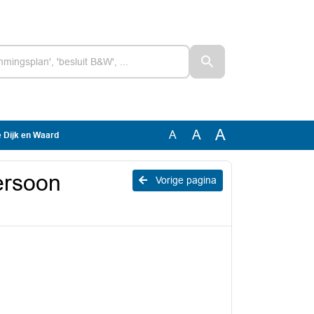
A
A
A
 Dijk en Waard
ersoon
Vorige pagina