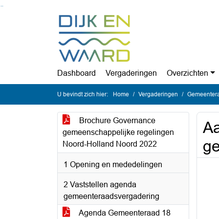
Ga naar de inhoud van deze pagina
Ga naar het zoeken
Ga naar het menu
Dashboard
Vergaderingen
Overzichten
U bevindt zich hier:
Home
Vergaderingen
Gemeentera
Brochure Governance
Aa
gemeenschappelijke regelingen
ge
Noord-Holland Noord 2022
1 Opening en mededelingen
2 Vaststellen agenda
gemeenteraadsvergadering
Agenda Gemeenteraad 18