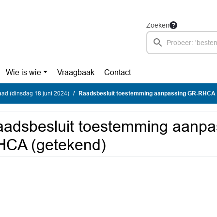
Zoeken
Wie is wie
Vraagbaak
Contact
ad (dinsdag 18 juni 2024)
Raadsbesluit toestemming aanpassing GR-RHCA 
adsbesluit toestemming aanpa
HCA (getekend)