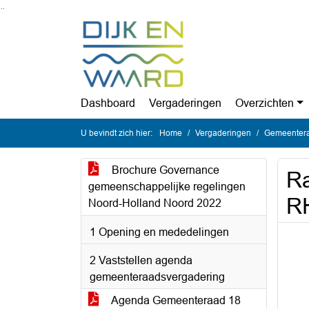
Ga naar de inhoud van deze pagina
Ga naar het zoeken
Ga naar het menu
Dashboard
Vergaderingen
Overzichten
U bevindt zich hier:
Home
Vergaderingen
Gemeentera
Brochure Governance
Ra
gemeenschappelijke regelingen
R
Noord-Holland Noord 2022
1 Opening en mededelingen
2 Vaststellen agenda
gemeenteraadsvergadering
Agenda Gemeenteraad 18