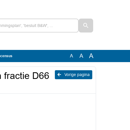
A
A
A
Cocensus
 fractie D66
Vorige pagina