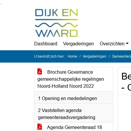
Ga naar de inhoud van deze pagina
Ga naar het zoeken
Ga naar het menu
Dashboard
Vergaderingen
Overzichten
U bevindt zich hier:
Home
Vergaderingen
Gemeentera
Brochure Governance
Be
gemeenschappelijke regelingen
- 
Noord-Holland Noord 2022
1 Opening en mededelingen
2 Vaststellen agenda
gemeenteraadsvergadering
Agenda Gemeenteraad 18