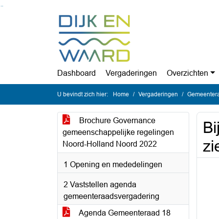
Ga naar de inhoud van deze pagina
Ga naar het zoeken
Ga naar het menu
Dashboard
Vergaderingen
Overzichten
U bevindt zich hier:
Home
Vergaderingen
Gemeentera
Brochure Governance
Bi
gemeenschappelijke regelingen
zi
Noord-Holland Noord 2022
1 Opening en mededelingen
2 Vaststellen agenda
gemeenteraadsvergadering
Agenda Gemeenteraad 18