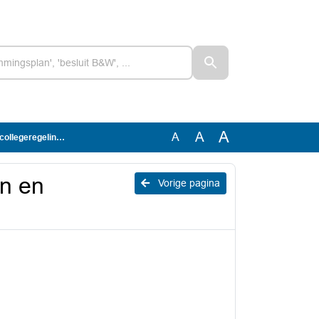
A
A
A
llegeregelingen
en en
Vorige pagina