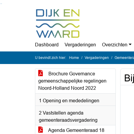
Ga naar de inhoud van deze pagina
Ga naar het zoeken
Ga naar het menu
Dashboard
Vergaderingen
Overzichten
U bevindt zich hier:
Home
Vergaderingen
Gemeentera
Brochure Governance
Bi
gemeenschappelijke regelingen
Noord-Holland Noord 2022
1 Opening en mededelingen
2 Vaststellen agenda
gemeenteraadsvergadering
Agenda Gemeenteraad 18