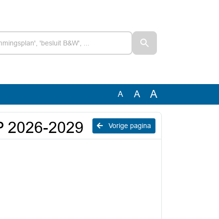
A
A
A
JP 2026-2029
Vorige pagina