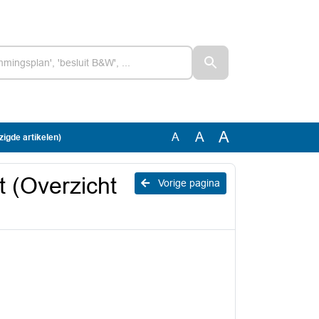
A
A
A
zigde artikelen)
t (Overzicht
Vorige pagina