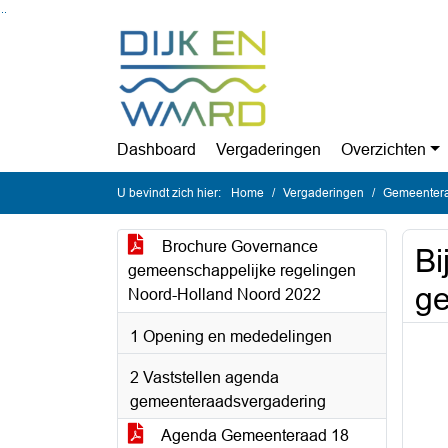
Ga naar de inhoud van deze pagina
Ga naar het zoeken
Ga naar het menu
Dashboard
Vergaderingen
Overzichten
U bevindt zich hier:
Home
Vergaderingen
Gemeentera
Brochure Governance
Bi
gemeenschappelijke regelingen
ge
Noord-Holland Noord 2022
1 Opening en mededelingen
2 Vaststellen agenda
gemeenteraadsvergadering
Agenda Gemeenteraad 18